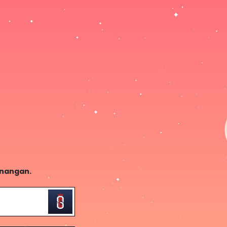
enangan.