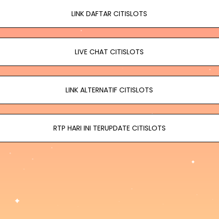
LINK DAFTAR CITISLOTS
LIVE CHAT CITISLOTS
LINK ALTERNATIF CITISLOTS
RTP HARI INI TERUPDATE CITISLOTS