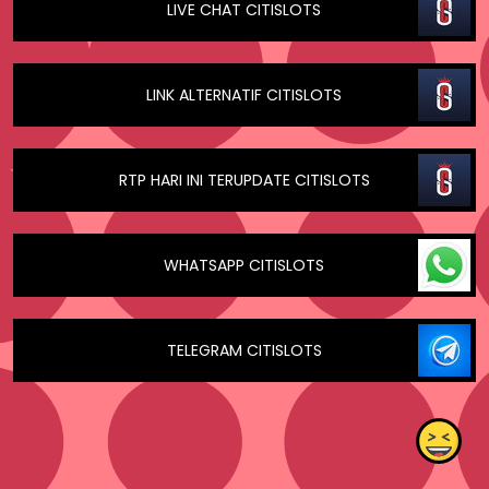
LIVE CHAT CITISLOTS
LINK ALTERNATIF CITISLOTS
RTP HARI INI TERUPDATE CITISLOTS
WHATSAPP CITISLOTS
TELEGRAM CITISLOTS