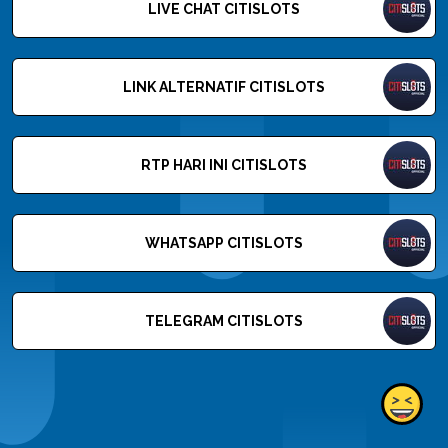
LIVE CHAT CITISLOTS
LINK ALTERNATIF CITISLOTS
RTP HARI INI CITISLOTS
WHATSAPP CITISLOTS
TELEGRAM CITISLOTS