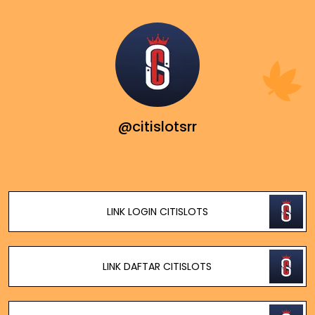
@citislotsrr
LINK LOGIN CITISLOTS
LINK DAFTAR CITISLOTS