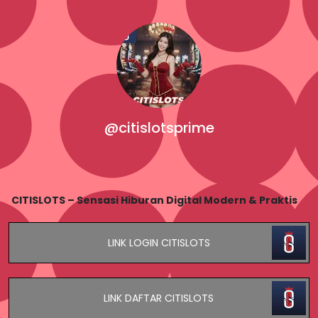
@citislotsprime
CITISLOTS – Sensasi Hiburan Digital Modern & Praktis
LINK LOGIN CITISLOTS
LINK DAFTAR CITISLOTS