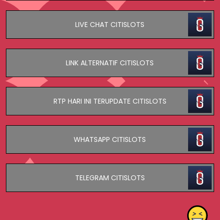
LIVE CHAT CITISLOTS
LINK ALTERNATIF CITISLOTS
RTP HARI INI TERUPDATE CITISLOTS
WHATSAPP CITISLOTS
TELEGRAM CITISLOTS