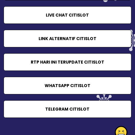
LIVE CHAT CITISLOT
LINK ALTERNATIF CITISLOT
RTP HARI INI TERUPDATE CITISLOT
WHATSAPP CITISLOT
TELEGRAM CITISLOT