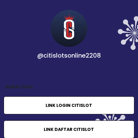
@citislotsonline2208
DEWATOGEL
LINK LOGIN CITISLOT
LINK DAFTAR CITISLOT