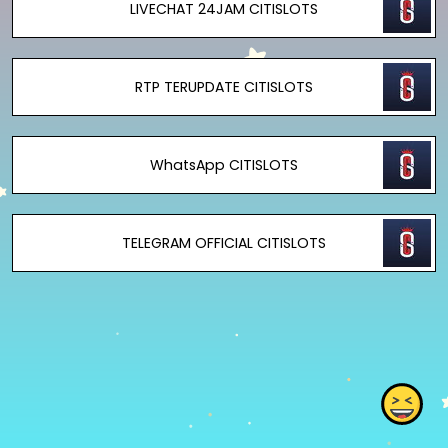
LIVECHAT 24JAM CITISLOTS
RTP TERUPDATE CITISLOTS
WhatsApp CITISLOTS
TELEGRAM OFFICIAL CITISLOTS