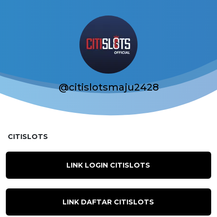
@citislotsmaju2428
CITISLOTS
LINK LOGIN CITISLOTS
LINK DAFTAR CITISLOTS