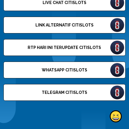
LIVE CHAT CITISLOTS
LINK ALTERNATIF CITISLOTS
RTP HARI INI TERUPDATE CITISLOTS
WHATSAPP CITISLOTS
TELEGRAM CITISLOTS