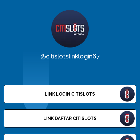
@citislotslinklogin67
LINK LOGIN CITISLOTS
LINK DAFTAR CITISLOTS