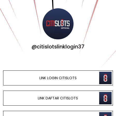
@citislotslinklogin37
LINK LOGIN CITISLOTS
LINK DAFTAR CITISLOTS