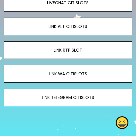
LIVECHAT CITISLOTS
LINK ALT CITISLOTS
LINK RTP SLOT
LINK WA CITISLOTS
LINK TELEGRAM CITISLOTS