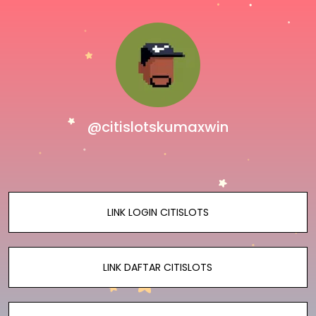
@citislotskumaxwin
LINK LOGIN CITISLOTS
LINK DAFTAR CITISLOTS