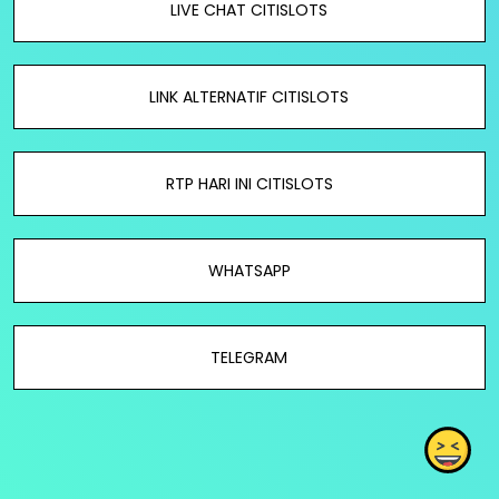
LIVE CHAT CITISLOTS
LINK ALTERNATIF CITISLOTS
RTP HARI INI CITISLOTS
WHATSAPP
TELEGRAM