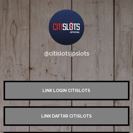
@citislotsjpslots
LINK LOGIN CITISLOTS
LINK DAFTAR CITISLOTS