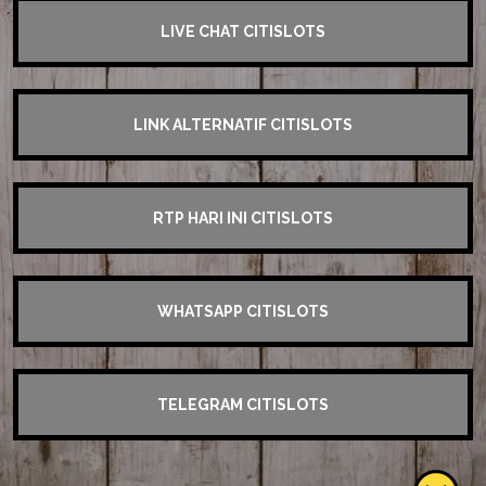
LIVE CHAT CITISLOTS
LINK ALTERNATIF CITISLOTS
RTP HARI INI CITISLOTS
WHATSAPP CITISLOTS
TELEGRAM CITISLOTS