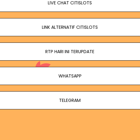
LIVE CHAT CITISLOTS
LINK ALTERNATIF CITISLOTS
RTP HARI INI TERUPDATE
WHATSAPP
TELEGRAM