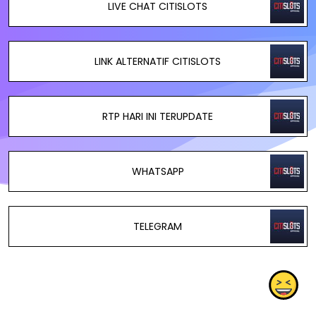
LIVE CHAT CITISLOTS
LINK ALTERNATIF CITISLOTS
RTP HARI INI TERUPDATE
WHATSAPP
TELEGRAM