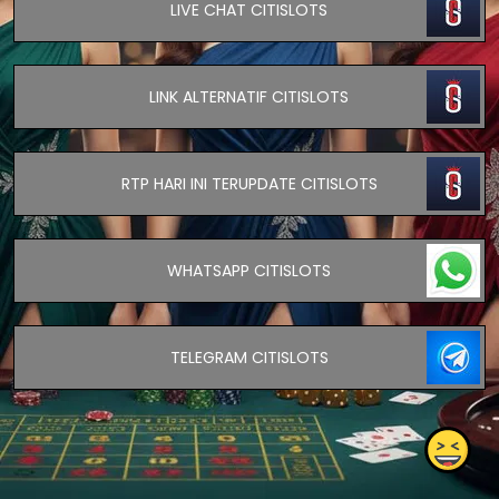
LIVE CHAT CITISLOTS
LINK ALTERNATIF CITISLOTS
RTP HARI INI TERUPDATE CITISLOTS
WHATSAPP CITISLOTS
TELEGRAM CITISLOTS