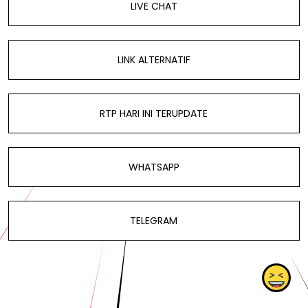
LIVE CHAT
LINK ALTERNATIF
RTP HARI INI TERUPDATE
WHATSAPP
TELEGRAM