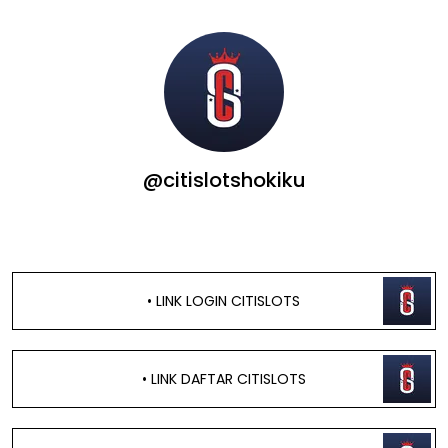
@citislotshokiku
• LINK LOGIN CITISLOTS
• LINK DAFTAR CITISLOTS