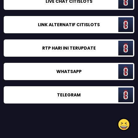
LIVE CHAT CITISLOTS
LINK ALTERNATIF CITISLOTS
RTP HARI INI TERUPDATE
WHATSAPP
TELEGRAM