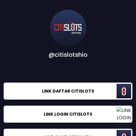
@citislotshio
LINK DAFTAR CITISLOTS
LINK LOGIN CITISLOTS