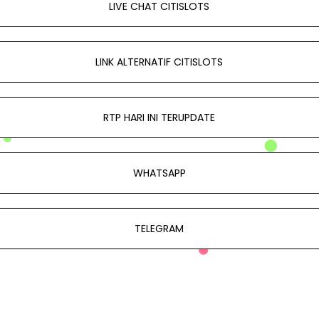
LIVE CHAT CITISLOTS
LINK ALTERNATIF CITISLOTS
RTP HARI INI TERUPDATE
WHATSAPP
TELEGRAM