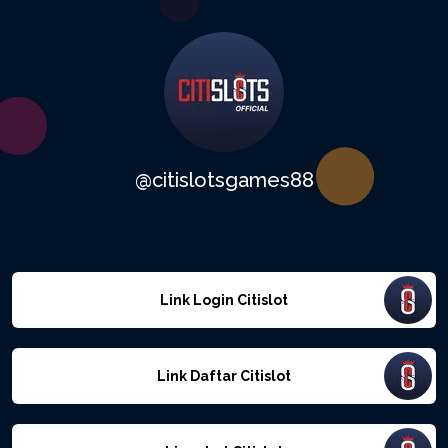
@citislotsgames88
Link Login Citislot
Link Daftar Citislot