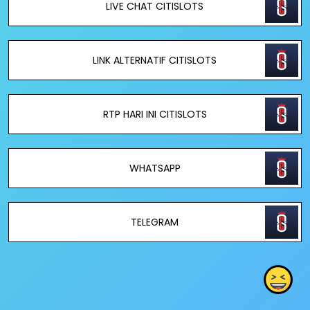
LIVE CHAT CITISLOTS
LINK ALTERNATIF CITISLOTS
RTP HARI INI CITISLOTS
WHATSAPP
TELEGRAM