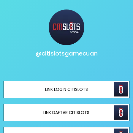
@citislotsgamecuan
LINK LOGIN CITISLOTS
LINK DAFTAR CITISLOTS