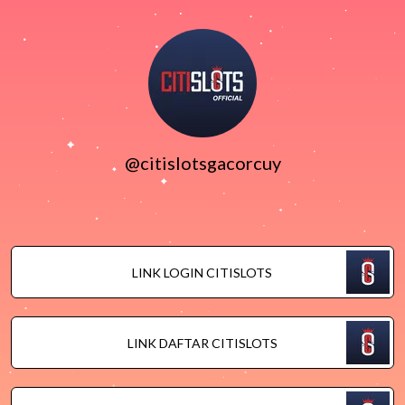
@citislotsgacorcuy
LINK LOGIN CITISLOTS
LINK DAFTAR CITISLOTS