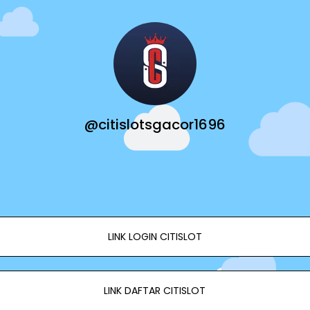
@citislotsgacor1696
LINK LOGIN CITISLOT
LINK DAFTAR CITISLOT