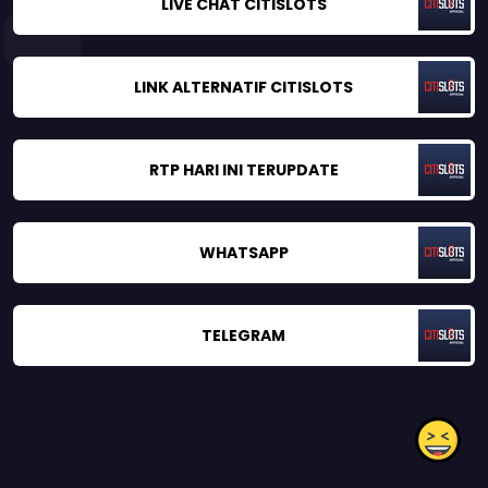
LIVE CHAT CITISLOTS
LINK ALTERNATIF CITISLOTS
RTP HARI INI TERUPDATE
WHATSAPP
TELEGRAM