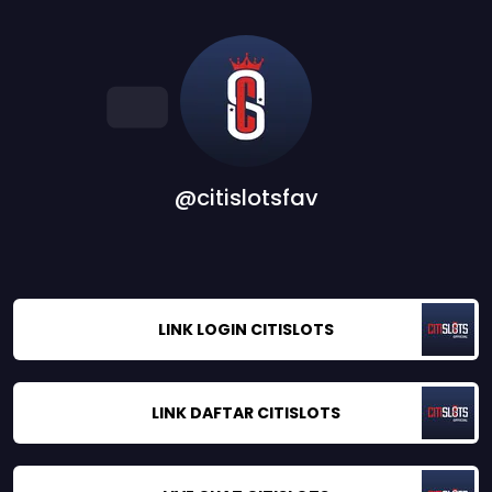
@citislotsfav
LINK LOGIN CITISLOTS
LINK DAFTAR CITISLOTS