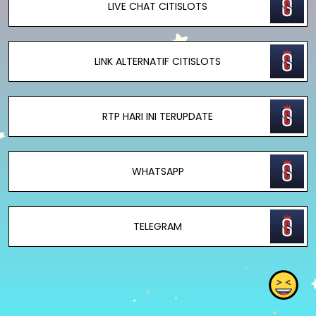
LIVE CHAT CITISLOTS
LINK ALTERNATIF CITISLOTS
RTP HARI INI TERUPDATE
WHATSAPP
TELEGRAM