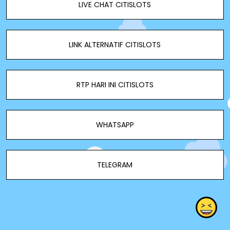
LIVE CHAT CITISLOTS
LINK ALTERNATIF CITISLOTS
RTP HARI INI CITISLOTS
WHATSAPP
TELEGRAM