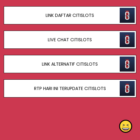
LINK DAFTAR CITISLOTS
LIVE CHAT CITISLOTS
LINK ALTERNATIF CITISLOTS
RTP HARI INI TERUPDATE CITISLOTS