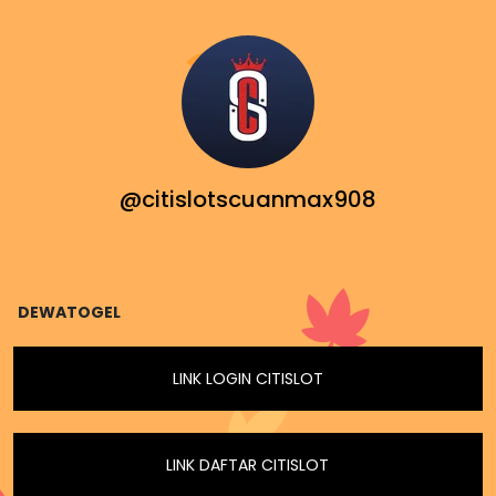
@citislotscuanmax908
DEWATOGEL
LINK LOGIN CITISLOT
LINK DAFTAR CITISLOT