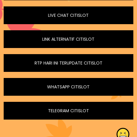
LIVE CHAT CITISLOT
LINK ALTERNATIF CITISLOT
RTP HARI INI TERUPDATE CITISLOT
WHATSAPP CITISLOT
TELEGRAM CITISLOT