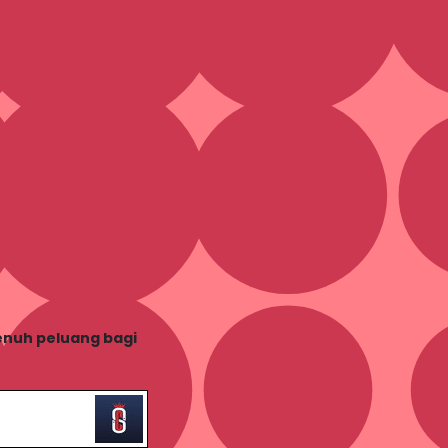
nuh peluang bagi