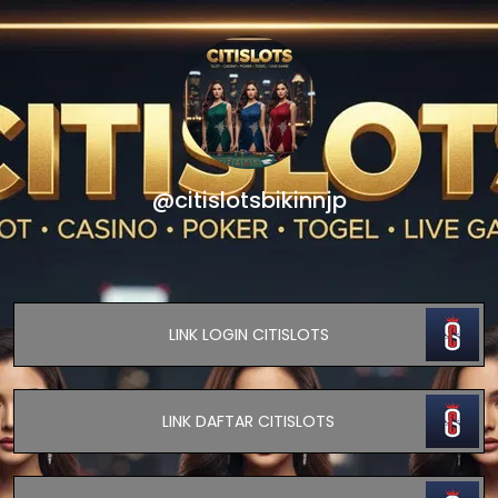
@citislotsbikinnjp
LINK LOGIN CITISLOTS
LINK DAFTAR CITISLOTS