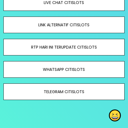
LIVE CHAT CITISLOTS
LINK ALTERNATIF CITISLOTS
RTP HARI INI TERUPDATE CITISLOTS
WHATSAPP CITISLOTS
TELEGRAM CITISLOTS