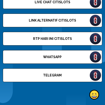
LIVE CHAT CITISLOTS
LINK ALTERNATIF CITISLOTS
RTP HARI INI CITISLOTS
WHATSAPP
TELEGRAM