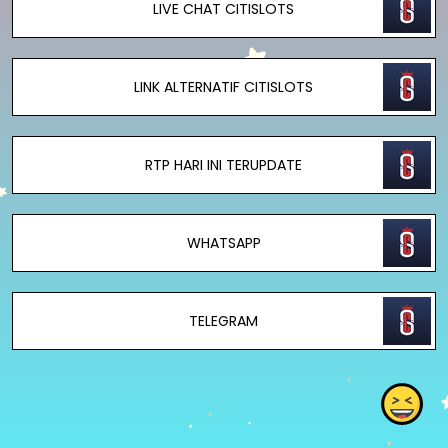
LIVE CHAT CITISLOTS
LINK ALTERNATIF CITISLOTS
RTP HARI INI TERUPDATE
WHATSAPP
TELEGRAM