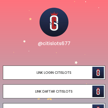
@citislots677
LINK LOGIN CITISLOTS
LINK DAFTAR CITISLOTS