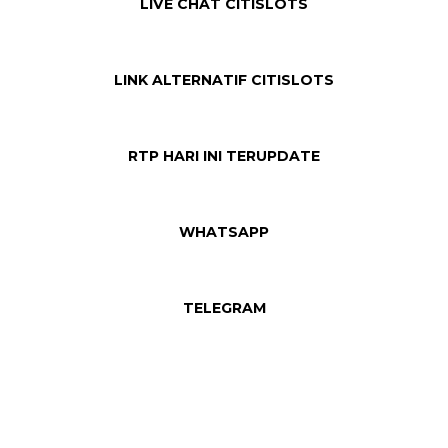
LIVE CHAT CITISLOTS
LINK ALTERNATIF CITISLOTS
RTP HARI INI TERUPDATE
WHATSAPP
TELEGRAM