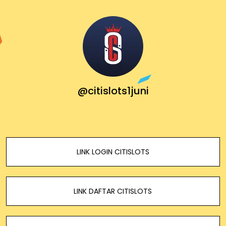
@citislots1juni
LINK LOGIN CITISLOTS
LINK DAFTAR CITISLOTS