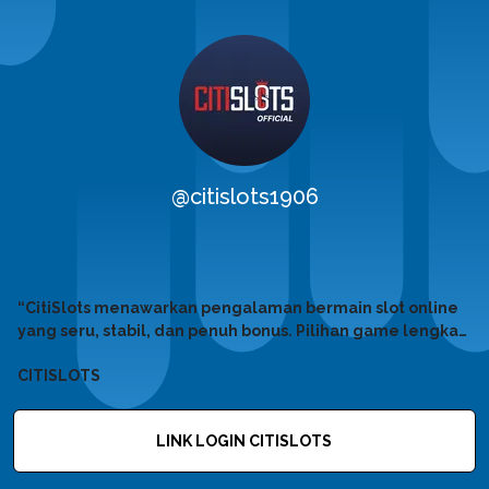
@citislots1906
“CitiSlots menawarkan pengalaman bermain slot online
yang seru, stabil, dan penuh bonus. Pilihan game lengkap
dengan fitur yang mudah digunakan.”
CITISLOTS
LINK LOGIN CITISLOTS