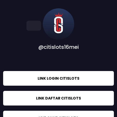
@citislots16mei
LINK LOGIN CITISLOTS
LINK DAFTAR CITISLOTS