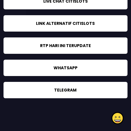
LIVE CHAT CITISLOTS
LINK ALTERNATIF CITISLOTS
RTP HARI INI TERUPDATE
WHATSAPP
TELEGRAM