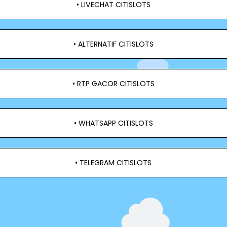
• LIVECHAT CITISLOTS
• ALTERNATIF CITISLOTS
• RTP GACOR CITISLOTS
• WHATSAPP CITISLOTS
• TELEGRAM CITISLOTS