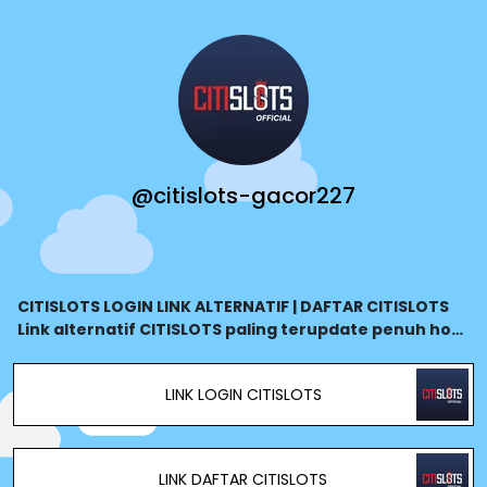
@citislots-gacor227
CITISLOTS LOGIN LINK ALTERNATIF | DAFTAR CITISLOTS
Link alternatif CITISLOTS paling terupdate penuh hoki
dan keberuntungan. mau daftar atau login semua
bisa melalui link dibawah
LINK LOGIN CITISLOTS
LINK DAFTAR CITISLOTS