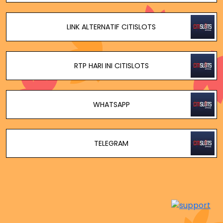
LINK ALTERNATIF CITISLOTS
RTP HARI INI CITISLOTS
WHATSAPP
TELEGRAM