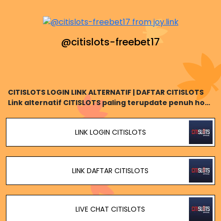
@citislots-freebet17
CITISLOTS LOGIN LINK ALTERNATIF | DAFTAR CITISLOTS
Link alternatif CITISLOTS paling terupdate penuh hoki
dan keberuntungan. mau daftar atau login semua
bisa melalui link dibawah
LINK LOGIN CITISLOTS
LINK DAFTAR CITISLOTS
LIVE CHAT CITISLOTS