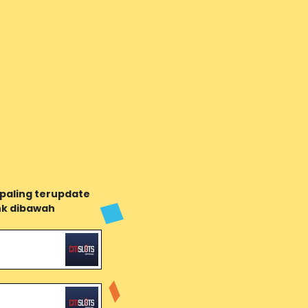
nk dibawah