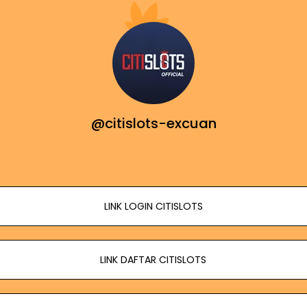
@citislots-excuan
LINK LOGIN CITISLOTS
LINK DAFTAR CITISLOTS