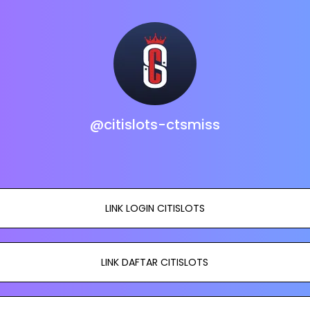
@citislots-ctsmiss
LINK LOGIN CITISLOTS
LINK DAFTAR CITISLOTS