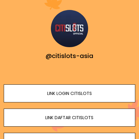
@citislots-asia
LINK LOGIN CITISLOTS
LINK DAFTAR CITISLOTS