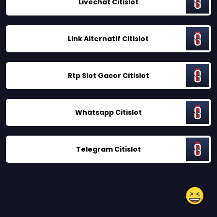
Livechat Citislot
Link Alternatif Citislot
Rtp Slot Gacor Citislot
Whatsapp Citislot
Telegram Citislot