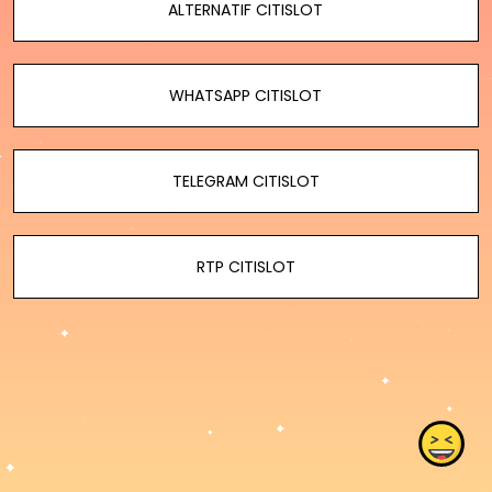
ALTERNATIF CITISLOT
WHATSAPP CITISLOT
TELEGRAM CITISLOT
RTP CITISLOT