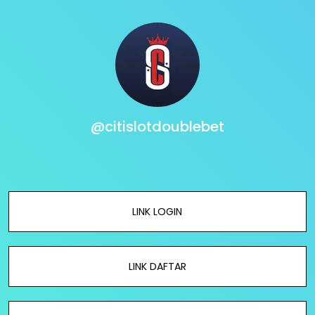
@citislotdoublebet
LINK LOGIN
LINK DAFTAR