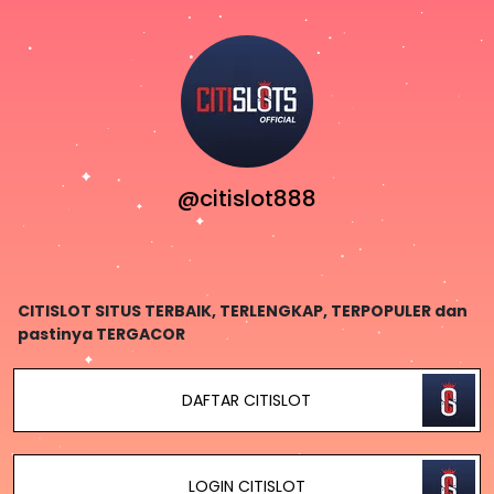
@citislot888
CITISLOT SITUS TERBAIK, TERLENGKAP, TERPOPULER dan
pastinya TERGACOR
DAFTAR CITISLOT
LOGIN CITISLOT