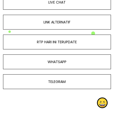
LIVE CHAT
LINK ALTERNATIF
RTP HARI INI TERUPDATE
WHATSAPP
TELEGRAM