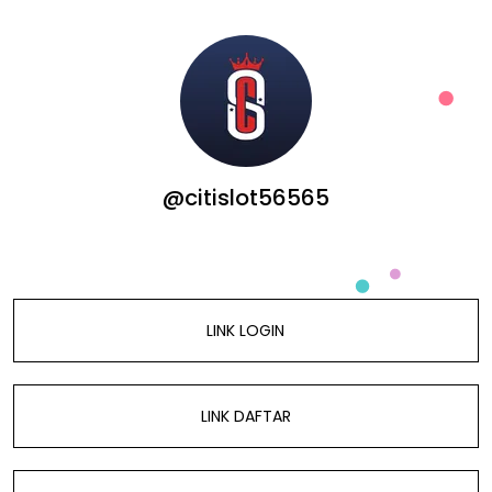
@citislot56565
LINK LOGIN
LINK DAFTAR